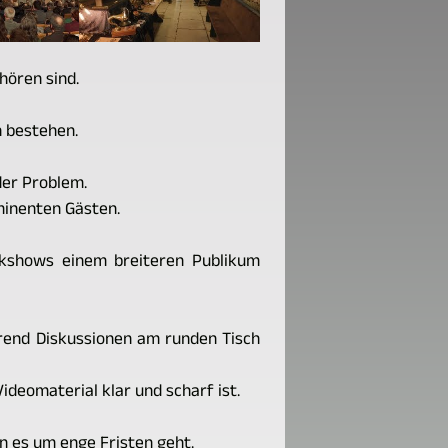
hören sind.
 bestehen.
der Problem.
minenten Gästen.
lkshows einem breiteren Publikum
rend Diskussionen am runden Tisch
deomaterial klar und scharf ist.
n es um enge Fristen geht.