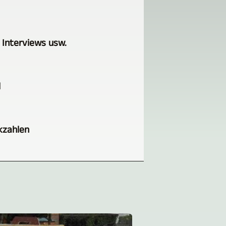
 Interviews usw.
l
kzahlen
n