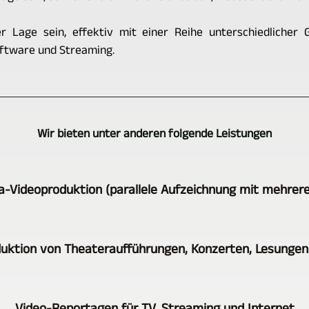
 Lage sein, effektiv mit einer Reihe unterschiedlicher 
oftware und Streaming.
Wir bieten unter anderen folgende Leistungen
a-Videoproduktion (parallele Aufzeichnung mit mehrer
Ein
uktion von Theateraufführungen, Konzerten, Lesunge
Hauptbetätigungsfeld
von
Die
Burgenlandkreis