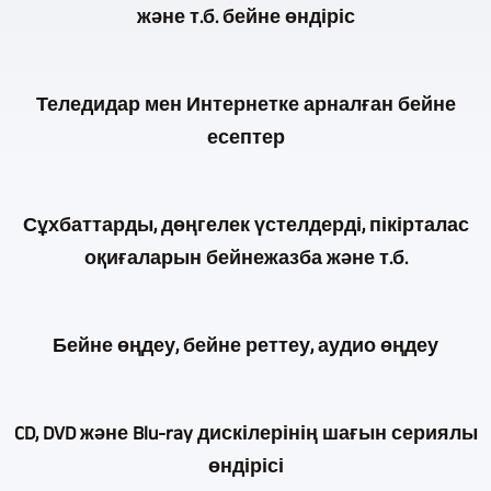
және т.б. бейне өндіріс
TV-,
Medienproduktion
Театр
-
Теледидар мен Интернетке арналған бейне
қойылымдарын,
көп
есептер
концерттерді,
камералы
оқуларды
бейне
Көп
және
Сұхбаттарды, дөңгелек үстелдерді, пікірталас
өндірісін
жылдық
т.б
оқиғаларын бейнежазба және т.б.
ұсынатын
қызметтің
бейнежазбаларды
бірнеше
арқасында
түсіруде,
компаниялардың
Бірнеше
бізде
Бейне өңдеу, бейне реттеу, аудио өңдеу
әрине,
бірі.
камераларды
де
бірнеше
Бір
пайдалану
осы
камералар
Оқиғаларды,
типті
әңгімелер,
CD, DVD және Blu-ray дискілерінің шағын сериялы
салада
қолданылады.
концерттерді,
кәсіби
сұхбаттар,
өндірісі
мол
Сахналық
сұхбаттарды