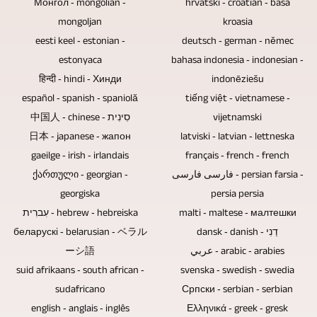
қашықтан
Монгол ‐ mongolian ‐
hrvatski ‐ croatian ‐ basa
есептерді
дискілерде
адам
біз
mongoljan
kroasia
басқарылатын
шығару
электрондық
толығымен
олардың
eesti keel ‐ estonian ‐
deutsch ‐ german ‐ němec
камералар
үшін
құрамдас
жазып
немесе
estonyaca
bahasa indonesia ‐ indonesian ‐
қолданылады.
жұмыс
бөліктер
हिन्दी ‐ hindi ‐ Хинди
алады.
басқа
indonēziešu
Аудиториясыз
істей
болмағандықтан,
español ‐ spanish ‐ spaniolă
tiếng việt ‐ vietnamese ‐
көздерден
сөйлесу
аламыз.
бұл
中国人 ‐ chinese ‐ סִינִית
vijetnamski
алынған
раундтары
ықтимал
日本 ‐ japanese ‐ жапон
latviski ‐ latvian ‐ lettneska
бейнелерді
бейнежазбаға
gaeilge ‐ irish ‐ irlandais
français ‐ french ‐ french
осалдық
кесеміз.
түсірілетін
ქართული ‐ georgian ‐
فارسی فارسی ‐ persian farsia ‐
және
Егер
болса,
georgiska
persia persia
деректердің
концерттік
עִברִית ‐ hebrew ‐ hebreiska
malti ‐ maltese ‐ малтешки
моторды
жоғалу
жазбаның
беларускі ‐ belarusian ‐ ベラル
dansk ‐ danish ‐ דַנִי
жылжыту
себебі
саундтректері
ーシ語
عربي ‐ arabic ‐ arabies
қажет
жоқ.
suid afrikaans ‐ south african ‐
ремикстелетін
svenska ‐ swedish ‐ swedia
болмауы
Blu-
sudafricano
Српски ‐ serbian ‐ serbian
және
мүмкін.
ray
english ‐ anglais ‐ inglês
Ελληνικά ‐ greek ‐ gresk
игерілетін