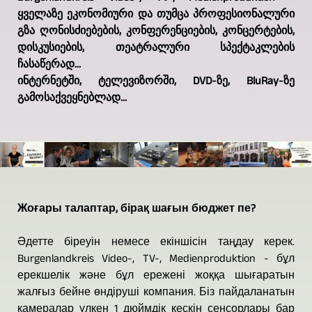
ყველაზე ეკონომიური და თუმცა პროფესიონალური
გზა ღონისძიებების, კონფერენციების, კონცერტების,
დისკუსიების, თეატრალური სპექტაკლების
ჩასაწერად...
ინტერნეტში, ტელევიზორში, DVD-ზე, BluRay-ზე
გამოსაქვეყნებლად...
Жоғары талаптар, бірақ шағын бюджет пе?
Әдетте біреуін немесе екіншісін таңдау керек.
Burgenlandkreis Video-, TV-, Medienproduktion - бұл
ерекшелік және бұл ережені жоққа шығаратын
жалғыз бейне өндіруші компания. Біз пайдаланатын
камералар үлкен 1 дюймдік кескін сенсорлары бар