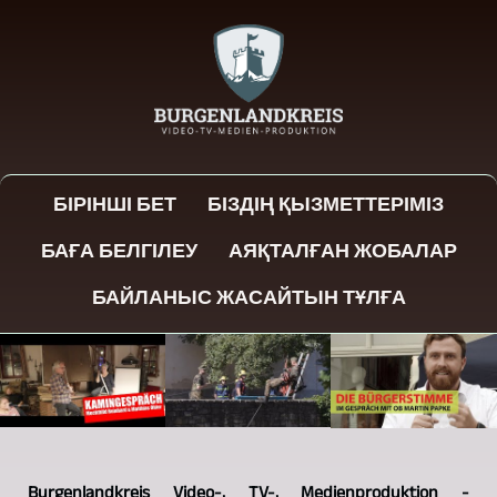
БІРІНШІ БЕТ
БІЗДІҢ ҚЫЗМЕТТЕРІМІЗ
БАҒА БЕЛГІЛЕУ
АЯҚТАЛҒАН ЖОБАЛАР
БАЙЛАНЫС ЖАСАЙТЫН ТҰЛҒА
Burgenlandkreis Video-, TV-, Medienproduktion -