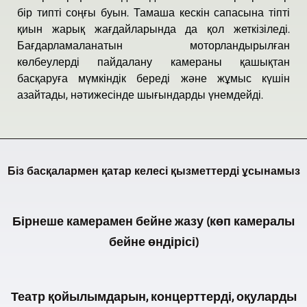
бір типті соңғы буын. Тамаша кескін сапасына тіпті
қиын жарық жағдайларында да қол жеткізіледі.
Бағдарламаланатын моторландырылған
көлбеулерді пайдалану камераны қашықтан
басқаруға мүмкіндік береді және жұмыс күшін
азайтады, нәтижесінде шығындарды үнемдейді.
Біз басқалармен қатар келесі қызметтерді ұсынамыз
Бірнеше камерамен бейне жазу (көп камералы
бейне өндірісі)
Burgenlandkreis
Театр қойылымдарын, концерттерді, оқуларды
Video-,