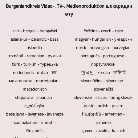
/
адаммен
т.б.
дискілер
Burgenlandkreis Video-, TV-, Medienproduktion шекарадан
Осылайша
қосымша
UHD-
сөйлесу
Біздің
және
өту
5
мәтін,
II
жағдайы
көптеген
USB
немесе
кескін
/
болса,
тәжірибеміздің
дискілері
বাংলা ‐ bengali ‐ bengalski
čeština ‐ czech ‐ cseh
одан
және
UHDTV2
біз
íslenskur ‐ icelandic ‐ basa
magyar ‐ hungarian ‐ унгарски
арқасында
мәңгілікке
да
бейне
/
табиғи
islandia
norsk ‐ norwegian ‐ norvegian
біз
қызмет
көп
материалдары,
4320p
түрде
română ‐ romanian ‐ румын
português ‐ portuguese ‐
сіз
етуге
камераны
сондай-
türk ‐ turkish ‐ турецька
португалски
форматында
көп
үшін
арналмаған.
бір
ақ
nederlands ‐ dutch ‐ ডাচ
한국인 ‐ korean ‐ कोरियाई
бейнелер
камера
барлық
Blu-
адам
блюздер
македонски ‐ macedonian ‐
slovenščina ‐ slovenian ‐
жасау
әдісіне
дерлік
ray
macedonisch
басқара
де
slovenački
мүмкіндігін
сүйенеміз.
тақырыптарда
дискілері,
shqiptare ‐ albanian ‐
slovenský ‐ slovak ‐ tiếng slovak
алады.
жобаланған
ұсынады.
Аудиториясы
теледидар
DVD
ალბანური
polski ‐ polish ‐ polere
Бүкіл
және
бар
репортаждары
дискілері
basa jawa ‐ javanese ‐ javaneze
հայերեն ‐ armenian ‐
оқиғаны
біріктірілген.
оқиға
suomalainen ‐ finnish ‐
armensk
мен
және
тек
Сондай-
болса,
finlandês
қазақ ‐ kazakh ‐ kazakh
бейне
ықшам
бір
ақ