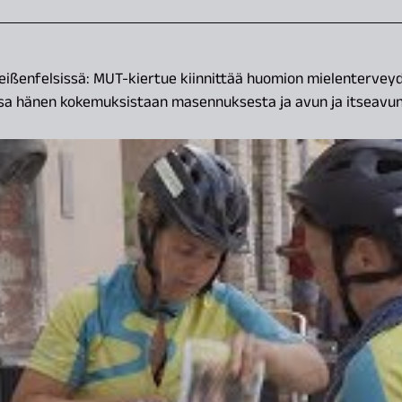
ißenfelsissä: MUT-kiertue kiinnittää huomion mielentervey
sa hänen kokemuksistaan ​​masennuksesta ja avun ja itseavun