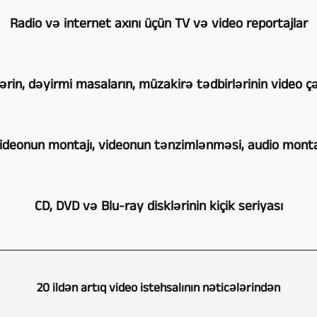
Teatr
və
Radio və internet axını üçün TV və video reportajlar
tamaşalarının,
video
konsertlərin,
istehsalına
Uzun
qiraətlərin
rin, dəyirmi masaların, müzakirə tədbirlərinin video çək
gəldikdə
illər
və
Burgenlandkreis
videojurnalist
s.-
Müştərinin
Video-,
kimi
ideonun montajı, videonun tənzimlənməsi, audio monta
nin
nə
TV-,
çalışaraq
video
istədiyindən
Medienproduktion
bu
Təbii
çəkilişi
və
sizin
CD, DVD və Blu-ray disklərinin kiçik seriyası
sahədə
ki,
təbii
saytda
tərəfdaşınızdır.
müvafiq
təkcə
ki,
vəziyyətin
Eyni
Burgenlandkreis
təcrübə
konsertləri,
bir
necə
tipli
Video-,
toplaya
tədbirləri,
20 ildən artıq video istehsalının nəticələrindən
neçə
olmasından
peşəkar
TV-,
bildim.
müsahibələri,
kamera