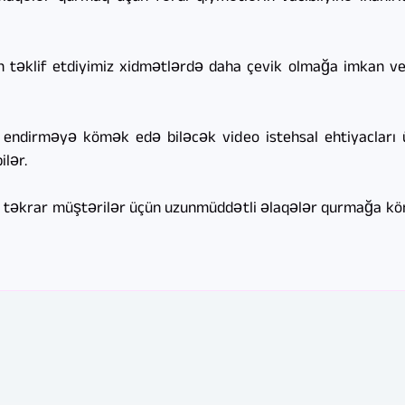
təklif etdiyimiz xidmətlərdə daha çevik olmağa imkan veri
ndirməyə kömək edə biləcək video istehsal ehtiyacları 
lər.
 təkrar müştərilər üçün uzunmüddətli əlaqələr qurmağa köm