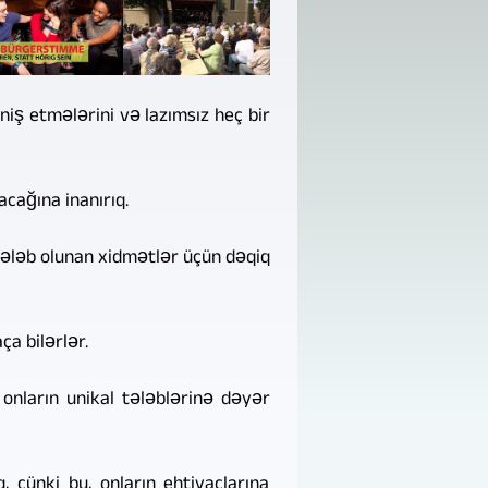
niş etmələrini və lazımsız heç bir
acağına inanırıq.
tələb olunan xidmətlər üçün dəqiq
a bilərlər.
 onların unikal tələblərinə dəyər
, çünki bu, onların ehtiyaclarına