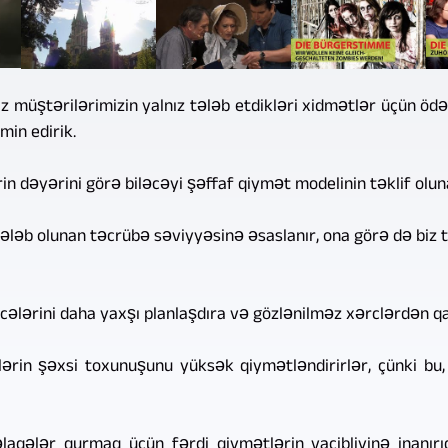
z müştərilərimizin yalnız tələb etdikləri xidmətlər üçün ödə
in edirik.
in dəyərini görə biləcəyi şəffaf qiymət modelinin təklif olun
ləb olunan təcrübə səviyyəsinə əsaslanır, ona görə də biz 
ələrini daha yaxşı planlaşdıra və gözlənilməz xərclərdən qaç
ərin şəxsi toxunuşunu yüksək qiymətləndirirlər, çünki bu,
aqələr qurmaq üçün fərdi qiymətlərin vacibliyinə inanırıq