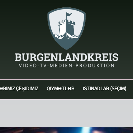
ƏRIMIZ ÇEŞIDIMIZ
QIYMƏTLƏR
İSTINADLAR (SEÇIM)