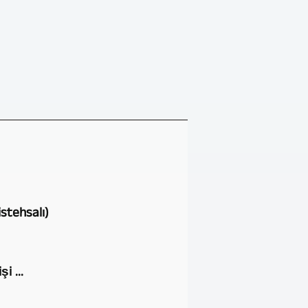
stehsalı)
i ...