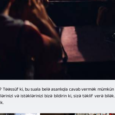
r? Təəssüf ki, bu suala belə asanlıqla cavab vermək mümkün 
ərinizi və istəklərinizi bizə bildirin ki, sizə təklif verə bil
k.