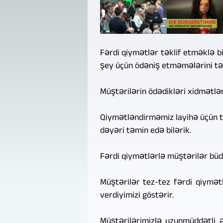
Fərdi qiymətlər təklif etməklə bi
şey üçün ödəniş etməmələrini təm
Müştərilərin ödədikləri xidmətlər
Qiymətləndirməmiz layihə üçün tə
dəyəri təmin edə bilərik.
Fərdi qiymətlərlə müştərilər büdc
Müştərilər tez-tez fərdi qiymətl
verdiyimizi göstərir.
Müştərilərimizlə uzunmüddətli əl