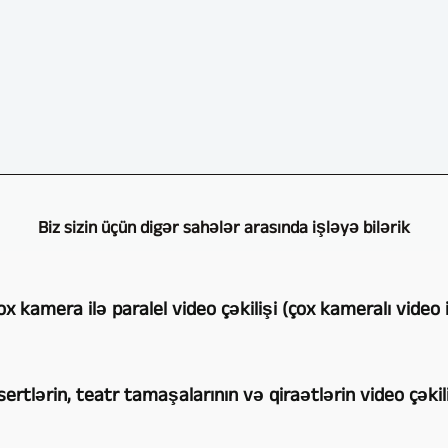
Biz sizin üçün digər sahələr arasında işləyə bilərik
ox kamera ilə paralel video çəkilişi (çox kameralı video i
Çox
ertlərin, teatr tamaşalarının və qiraətlərin video çəkiliş
kameralı
qeydlər