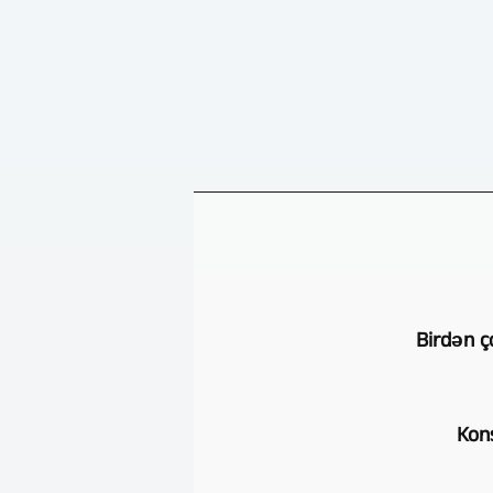
Birdən ç
Kons