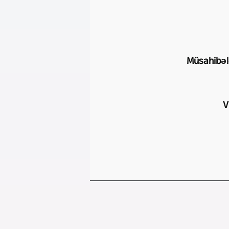
Müsahibələ
V