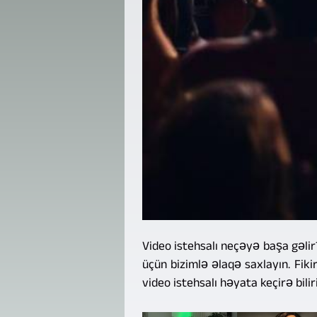
Video istehsalı neçəyə başa gəli
üçün bizimlə əlaqə saxlayın. Fikirl
video istehsalı həyata keçirə biliri