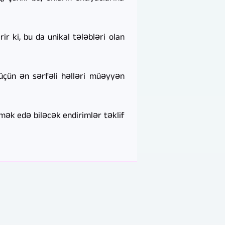
r ki, bu da unikal tələbləri olan
üçün ən sərfəli həlləri müəyyən
ək edə biləcək endirimlər təklif