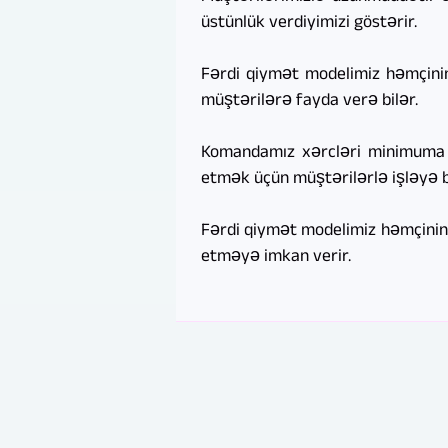
üstünlük verdiyimizi göstərir.
Fərdi qiymət modelimiz həmçinin 
müştərilərə fayda verə bilər.
Komandamız xərcləri minimuma e
etmək üçün müştərilərlə işləyə bi
Fərdi qiymət modelimiz həmçinin
etməyə imkan verir.