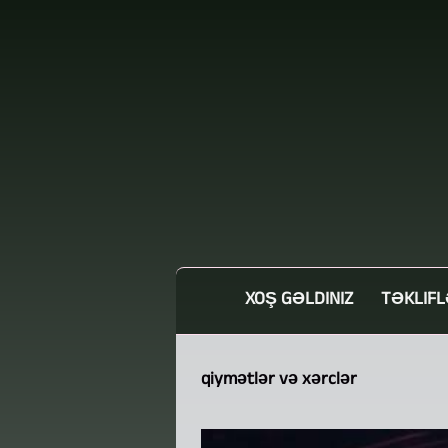
XOŞ GƏLDINIZ
TƏKLIFL
qiymətlər və xərclər