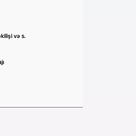
ilişi və s.
jı