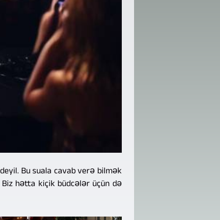
deyil. Bu suala cavab verə bilmək
ək. Biz hətta kiçik büdcələr üçün də